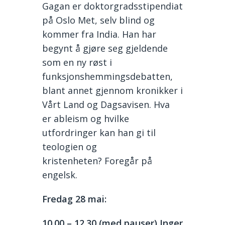
Gagan er doktorgradsstipendiat
på Oslo Met, selv blind og
kommer fra India. Han har
begynt å gjøre seg gjeldende
som en ny røst i
funksjonshemmingsdebatten,
blant annet gjennom kronikker i
Vårt Land og Dagsavisen. Hva
er ableism og hvilke
utfordringer kan han gi til
teologien og
kristenheten? Foregår på
engelsk.
Fredag
28 mai
:
10.00
– 1
2
.30
(med pauser)
Inger