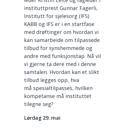
leder
Kristin Leit
e og fagleder /
instituttprest Gunnar Fagerli
,
Institutt for sjelesorg (IFS)
KABB
og IFS er i en startfase
med drøftinger om hvordan vi
kan samarbeide om tilpassede
tilbud for synshemmede og
andre med funksjonstap. Nå vil
vi gjerne ta dere med i denne
samtalen. Hvordan kan et slikt
tilbud legges opp, hva
må spesialtilpasses, hvilken
kompetanse må instituttet
tilegne seg?
Lørdag
29. mai