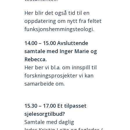
Her blir det også tid til en
oppdatering om nytt fra feltet
funksjonshemmings
teologi.
14.00
– 15.00
Avsluttende
samtale med Inger Marie og
Rebecca.
Her ber vi bl.a. om innspill til
forskningsprosjekter vi kan
samarbeide om.
1
5
.
3
0
– 17.00
Et tilpasset
sjelesorgtilbud?
Samtale med
daglig