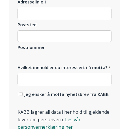
Adresselinje 1
Poststed
Postnummer
Hvilket innhold er du interessert i å motta?
*
Motta
Jeg ønsker å motta nyhetsbrev fra KABB
nyhetsbrev
fra
KABB lagrer all data i henhold til gjeldende
KABB
lover om personvern.
Les vår
*
personvernerklæring her