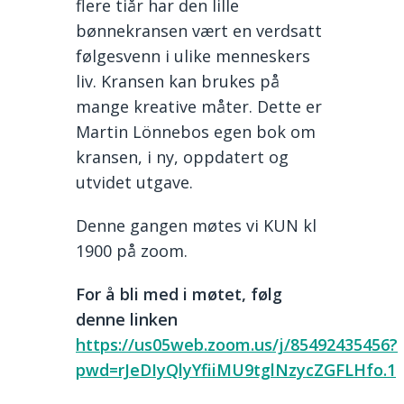
flere tiår har den lille
bønnekransen vært en verdsatt
følgesvenn i ulike menneskers
liv. Kransen kan brukes på
mange kreative måter. Dette er
Martin Lönnebos egen bok om
kransen, i ny, oppdatert og
utvidet utgave.
Denne gangen møtes vi KUN kl
1900 på zoom.
For å bli med i møtet, følg
denne linken
https://us05web.zoom.us/j/85492435456?
pwd=rJeDIyQlyYfiiMU9tglNzycZGFLHfo.1