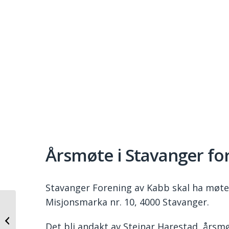
Årsmøte i Stavanger fo
Stavanger Forening av Kabb skal ha møte d
Misjonsmarka nr. 10, 4000 Stavanger.
Agder forening av KABB inviterer til
møte i Arendal
Det bli andakt av Steinar Harestad, årsm