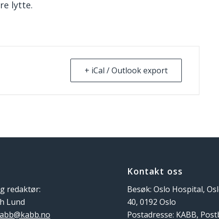
re lytte.
+ iCal / Outlook export
Kontakt oss
g redaktør:
Besøk: Oslo Hospital, Os
th Lund
40, 0192 Oslo
abb@kabb.no
Postadresse: KABB, Pos