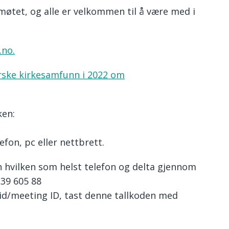
øtet, og alle er velkommen til å være med i
.no.
rske kirkesamfunn i 2022 om
ken:
fon, pc eller nettbrett.
n hvilken som helst telefon og delta gjennom
239 605 88
id/meeting ID, tast denne tallkoden med