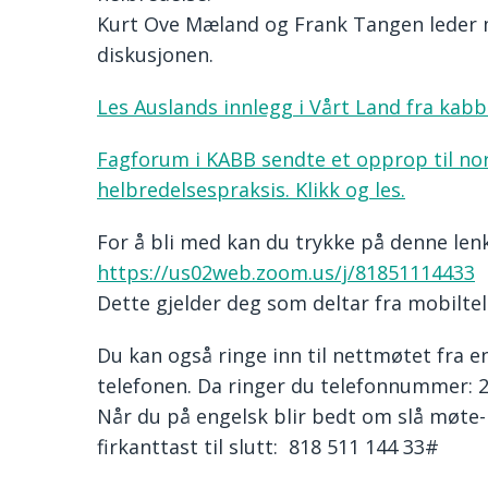
Kurt Ove Mæland og Frank Tangen leder m
diskusjonen.
Les Auslands innlegg i Vårt Land fra kabb
Fagforum i KABB sendte et opprop til no
helbredelsespraksis. Klikk og les.
For å bli med kan du trykke på denne len
https://us02web.zoom.us/j/81851114433
Dette gjelder deg som deltar fra mobiltele
Du kan også ringe inn til nettmøtet fra e
telefonen. Da ringer du telefonnummer: 
Når du på engelsk blir bedt om slå møte-
firkanttast til slutt: 818 511 144 33#