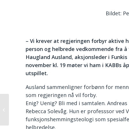
Bildet: Pe
– Vi krever at regjeringen forbyr aktiv
person og helbrede vedkommende fra å 
Haugland Ausland, aksjonsleder i Funkis f
november kl. 19 møter vi ham i KABBs åp
utspillet.
Ausland sammenligner forbønn for menne
som regjeringen nå vil forby.
Enig? Uenig? Bli med i samtalen. Andre
Lunsj med Kari
Rebecca Solevåg. Hun er professsor ved 
Undeland 07.11.
funksjonshemmingsteologi som spesialfe
helbredelse.