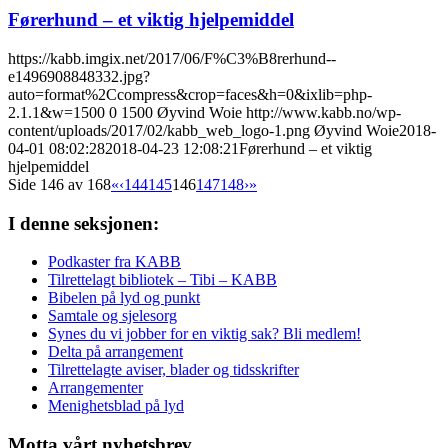
Førerhund – et viktig hjelpemiddel
https://kabb.imgix.net/2017/06/F%C3%B8rerhund--
e1496908848332.jpg?
auto=format%2Ccompress&crop=faces&h=0&ixlib=php-
2.1.1&w=1500
0
1500
Øyvind Woie
http://www.kabb.no/wp-
content/uploads/2017/02/kabb_web_logo-1.png
Øyvind Woie
2018-
04-01 08:02:28
2018-04-23 12:08:21
Førerhund – et viktig
hjelpemiddel
Side 146 av 168
«
‹
144
145
146
147
148
›
»
I denne seksjonen:
Podkaster fra KABB
Tilrettelagt bibliotek – Tibi – KABB
Bibelen på lyd og punkt
Samtale og sjelesorg
Synes du vi jobber for en viktig sak? Bli medlem!
Delta på arrangement
Tilrettelagte aviser, blader og tidsskrifter
Arrangementer
Menighetsblad på lyd
Motta vårt nyhetsbrev