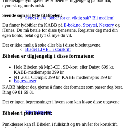
Tilrettelagte lydutgaver av Bibelen er tilgjengelig på bokmål,
nynorsk og nordsamisk.
Seende som vil lytte til Bibelen:
Synes du vi jobber for en viktig sak? Bli medlem!
Du finner lydbibler fra KABB på
E-bok.no
,
Storytel
,
Nextory
og
iTunes. Du må betale for disse tjenestene. Registrer deg med din
egen konto, betal og lytt så mye du vil.
Det er ikke mulig å søke eller bla i disse bibelutgavene.
Bladet LIVET i storskrift
Bibelen er tilgjengelig i disse formatene:
Hele Bibelen på Mp3-CD, SD-kort, eller Daisy: 699 kr.
KABB-medlemspris 399 kr.
NT 2011 CDmp3: 399 kr. KABB-medlemspris 199 kr.
Fagressurser
KABB hjelper deg gjerne å finne det formatet som passer deg best.
Ring 69 81 69 81
Det er ingen begrensninger i hvem som kan kjøpe disse utgavene.
Tilrettelegging
Bibelen i punktskrift:
Punktlesere kan få Bibelen i fullskrift og tre nivåer for kortskrift,