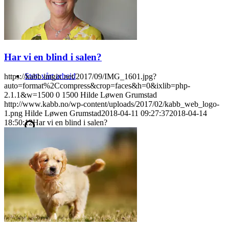
Kontakt oss
Har vi en blind i salen?
Støtt vårt arbeid
https://kabb.imgix.net/2017/09/IMG_1601.jpg?
auto=format%2Ccompress&crop=faces&h=0&ixlib=php-
2.1.1&w=1500
0
1500
Hilde Løwen Grumstad
http://www.kabb.no/wp-content/uploads/2017/02/kabb_web_logo-
1.png
Hilde Løwen Grumstad
2018-04-11 09:27:37
2018-04-14
18:50:12
Har vi en blind i salen?
Søk
Menu
Menu