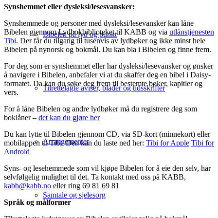
Synshemmet eller dysleksi/lesesvansker:
Synshemmede og personer med dysleksi/lesevansker kan låne
Bibelen gjennom Lydbokbiblioteket til KABB og via
utlånstjenesten
Bibelen på lyd og punkt
Tibi
. Der får du tilgang til tusenvis av lydbøker og ikke minst hele
Bibelen på nynorsk og bokmål. Du kan bla i Bibelen og finne frem.
For deg som er synshemmet eller har dysleksi/lesevansker og ønsker
å navigere i Bibelen, anbefaler vi at du skaffer deg en bibel i Daisy-
formatet. Da kan du søke deg frem til bestemte bøker, kapitler og
Tilrettelagte aviser, blader og tidsskrifter
vers.
For å låne Bibelen og andre lydbøker må du registrere deg som
boklåner –
det kan du gjøre her
Du kan lytte til Bibelen gjennom CD, via SD-kort (minnekort) eller
Arrangementer
mobilappen til Tibi. Den kan du laste ned her:
Tibi for Apple
Tibi for
Android
Syns- og lesehemmede som vil kjøpe Bibelen for å eie den selv, har
selvfølgelig mulighet til det. Ta kontakt med oss på KABB,
kabb@kabb.no
eller ring 69 81 69 81
Samtale og sjelesorg
Språk og målformer