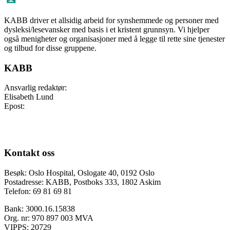
KABB driver et allsidig arbeid for synshemmede og personer med
dysleksi/lesevansker med basis i et kristent grunnsyn. Vi hjelper
også menigheter og organisasjoner med å legge til rette sine tjenester
og tilbud for disse gruppene.
KABB
Ansvarlig redaktør:
Elisabeth Lund
Epost:
kabb@kabb.no
Cookies og personvern
Salgsvilkår og retningslinjer
Kontakt oss
Besøk: Oslo Hospital, Oslogate 40, 0192 Oslo
Postadresse: KABB, Postboks 333, 1802 Askim
Telefon: 69 81 69 81
Bank: 3000.16.15838
Org. nr: 970 897 003 MVA
VIPPS: 20729