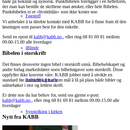
både på bokmål og nynorsk. Punktbibelen foreligger i en hefteform,
der man kan bestille de skriftene man ønsker, eller hele Bibelen.
Punktbibelen er et «livstidslån» som ikke koster noe.
Fagstoff
Vi anbefaler å ta direkte kontakt med KABB for å finne fram til den
løsningen som passer best for den enkelte.
Send en epost til
kabb@kabb.no
, eller ring 68 81 69 81 mellom
09.00-15.00 alle hverdager
iBlinde
Bibelen i storskrift
Det finnes dessverre ingen bibel i storskrift ennå. Bibelselskapet og
andre forlag markedsfører noen bilbelutgaver som storskrift. Disse
oppfyller ikke kravene våre. KABB jobber med å utvikle en
Salmebok for alle
standard for storskrift og har som mål å få på plass både bibler og
salmebøker i stor og lettlest skrift.
Er dette noe du har behov for, send oss gjerne e-post:
kabb@kabb.no
, eller ring 68 81 69 81 mellom 09.00-15.00 alle
hverdager
Synstolking i kirken
Nytt fra KABB