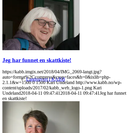
Om KABB
Hva er KABB?
Jeg har funnet en skattkiste!
https://kabb.imgix.net/2018/04/IMG_2069-langt.jpg?
auto=format%2Ccompress&crop=faces&h=0&ixlib=php-
Landsstyret i KABB
2.1.1&w=1500
0
1500
Kari Undeland
http://www.kabb.no/wp-
content/uploads/2017/02/kabb_web_logo-1.png
Kari
Undeland
2018-04-11 09:47:41
2018-04-11 09:47:41
Jeg har funnet
en skattkiste!
Presse