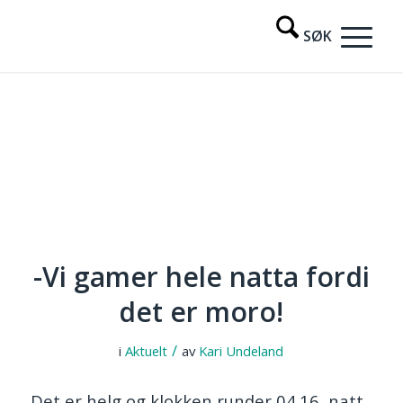
-Vi gamer hele natta fordi
det er moro!
/
i
Aktuelt
av
Kari Undeland
Det er helg og klokken runder 04.16, natt