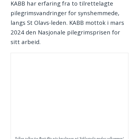
KABB har erfaring fra to tilrettelagte
pilegrimsvandringer for synshemmede,
langs St Olavs-leden. KABB mottok i mars
2024 den Nasjonale pilegrimsprisen for
sitt arbeid.
Tolken tolker for Berit Øie når høvdingen på Stiklastadir ønsker velkommen!