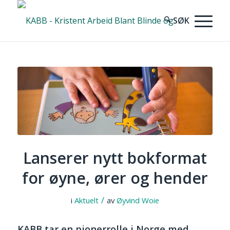
Lanserer nytt bokformat
for øyne, ører og hender
/
i
Aktuelt
av
Øyvind Woie
KABB tar en pionerrolle i Norge med