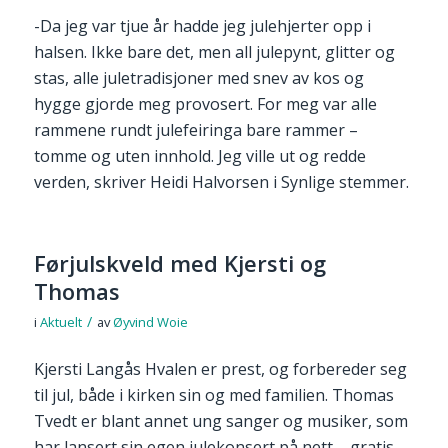
-Da jeg var tjue år hadde jeg julehjerter opp i
halsen. Ikke bare det, men all julepynt, glitter og
stas, alle juletradisjoner med snev av kos og
hygge gjorde meg provosert. For meg var alle
rammene rundt julefeiringa bare rammer –
tomme og uten innhold. Jeg ville ut og redde
verden, skriver Heidi Halvorsen i Synlige stemmer.
Førjulskveld med Kjersti og
Thomas
/
i
Aktuelt
av
Øyvind Woie
Kjersti Langås Hvalen er prest, og forbereder seg
til jul, både i kirken sin og med familien. Thomas
Tvedt er blant annet ung sanger og musiker, som
har lansert sin egen julekonsert på nett – gratis