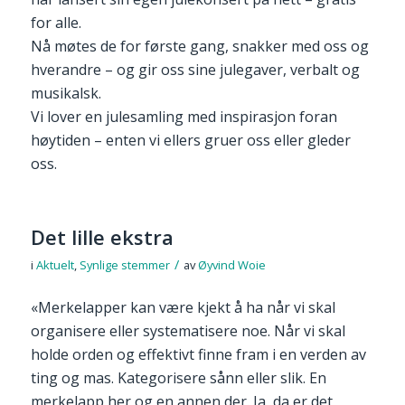
for alle.
Nå møtes de for første gang, snakker med oss og
hverandre – og gir oss sine julegaver, verbalt og
musikalsk.
Vi lover en julesamling med inspirasjon foran
høytiden – enten vi ellers gruer oss eller gleder
oss.
Det lille ekstra
/
i
Aktuelt
,
Synlige stemmer
av
Øyvind Woie
«Merkelapper kan være kjekt å ha når vi skal
organisere eller systematisere noe. Når vi skal
holde orden og effektivt finne fram i en verden av
ting og mas. Kategorisere sånn eller slik. En
merkelapp her og en annen der. Ja, da er det