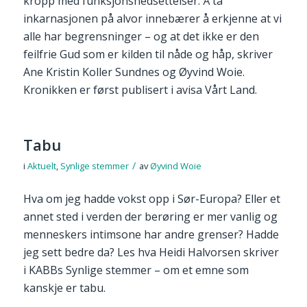
kropp med funksjonsnedsettelser. Å ta
inkarnasjonen på alvor innebærer å erkjenne at vi
alle har begrensninger – og at det ikke er den
feilfrie Gud som er kilden til nåde og håp, skriver
Ane Kristin Koller Sundnes og Øyvind Woie.
Kronikken er først publisert i avisa Vårt Land.
Tabu
/
i
Aktuelt
,
Synlige stemmer
av
Øyvind Woie
Hva om jeg hadde vokst opp i Sør-Europa? Eller et
annet sted i verden der berøring er mer vanlig og
menneskers intimsone har andre grenser? Hadde
jeg sett bedre da? Les hva Heidi Halvorsen skriver
i KABBs Synlige stemmer – om et emne som
kanskje er tabu.