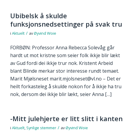
Ubibelsk å skulde
funksjonsnedsettinger på svak tru
/
i
Aktuelt
av
Øyvind Woie
FORBØN: Professor Anna Rebecca Solevåg går
hardt ut mot kristne som seier folk ikkje blir lækt
av Gud fordi dei ikkje trur nok. Kristent Arbeid
blant Blinde merkar stor interesse rundt temaet.
Marit Mjølsneset marit.mjolsneset@vl.no – Det er
heilt forkasteleg å skulde nokon for å ikkje ha tru
nok, dersom dei ikkje blir lækt, seier Anna […]
-Mitt julehjerte er litt slitt i kanten
/
i
Aktuelt
,
Synlige stemmer
av
Øyvind Woie