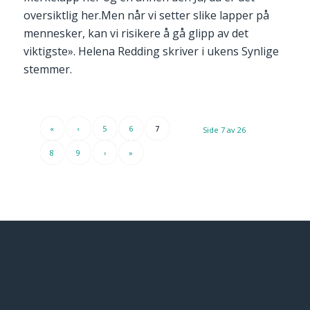
oversiktlig her.Men når vi setter slike lapper på
mennesker, kan vi risikere å gå glipp av det
viktigste». Helena Redding skriver i ukens Synlige
stemmer.
«
‹
5
6
7
Side 7 av 26
8
9
›
»