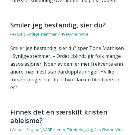
funksjonshemning over lenger tid på kroppen.
Smiler jeg bestandig, sier du?
/
i
Aktuelt
,
Synlige stemmer
av
Øyvind Woie
Smiler jeg bestandig, sier du? spør Tone Mathisen
i Synlige stemmer. – Ordet «blind» gir folk mange
assosiasjoner. Noen av dem er mer frekvente enn
andre, nærmest standardoppfatninger. Hvilke
forventninger har du til hvordan en blind person
er?
Finnes det en særskilt kristen
ableisme?
/
i
Aktuelt
,
Fagstoff
,
KABB mener
,
Tilrettelegging
av
Øyvind Woie