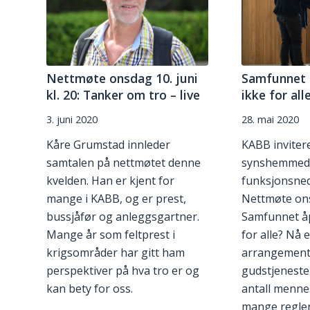
Nettmøte onsdag 10. juni
Samfunnet 
kl. 20: Tanker om tro – live
ikke for all
3. juni 2020
28. mai 2020
Kåre Grumstad innleder
KABB invitere
samtalen på nettmøtet denne
synshemmede
kvelden. Han er kjent for
funksjonsned
mange i KABB, og er prest,
Nettmøte onsd
bussjåfør og anleggsgartner.
Samfunnet å
Mange år som feltprest i
for alle? Nå e
krigsområder har gitt ham
arrangement
perspektiver på hva tro er og
gudstjeneste
kan bety for oss.
antall menne
mange regler