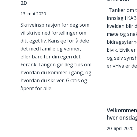
20
"Tanker om tr
13. mai 2020
innslag i KA
Skriveinspirasjon for deg som
kvelden blir d
vil skrive ned fortellinger om
møte og sna
ditt eget liv. Kanskje for å dele
bidragsytern
det med familie og venner,
Eivik. Eivik er
eller bare for din egen del.
og selv syn
Ferank Tangen gir deg tips om
er «Hva er de
hvordan du kommer i gang, og
hvordan du skriver. Gratis og
åpent for alle.
Velkommen t
hver onsda
20. april 2020