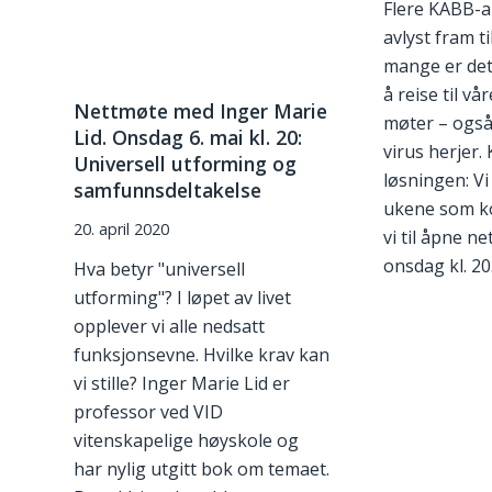
Flere KABB-
avlyst fram t
mange er det
å reise til v
Nettmøte med Inger Marie
møter – også
Lid. Onsdag 6. mai kl. 20:
virus herjer.
Universell utforming og
løsningen: Vi
samfunnsdeltakelse
ukene som k
20. april 2020
vi til åpne n
onsdag kl. 20
Hva betyr "universell
utforming"? I løpet av livet
opplever vi alle nedsatt
funksjonsevne. Hvilke krav kan
vi stille? Inger Marie Lid er
professor ved VID
vitenskapelige høyskole og
har nylig utgitt bok om temaet.