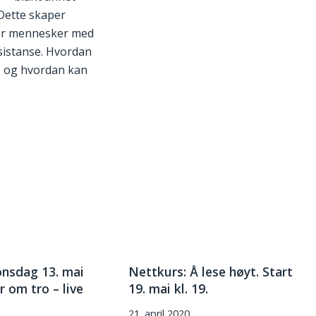
Dette skaper
or mennesker med
sistanse. Hvordan
, og hvordan kan
nsdag 13. mai
Nettkurs: Å lese høyt. Start
r om tro – live
19. mai kl. 19.
21. april 2020