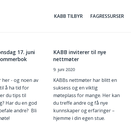
KABB TILBYR
FAGRESSURSER
nsdag 17. juni
KABB inviterer til nye
n sommerbok
nettmøter
9. juni 2020
her - og noen av
KABBs nettmøter har blitt en
il å ha tid for
suksess og en viktig
r du tips til
møteplass for mange. Her kan
g? Har du en god
du treffe andre og få nye
befale andre? Bli
kunnskaper og erfaringer –
øte!
hjemme i din egen stue.