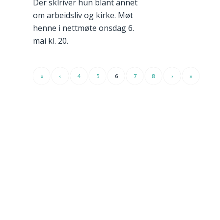
Der sklriver hun blant annet
om arbeidsliv og kirke. Møt
henne i nettmøte onsdag 6.
mai kl. 20.
«
‹
4
5
6
7
8
›
»