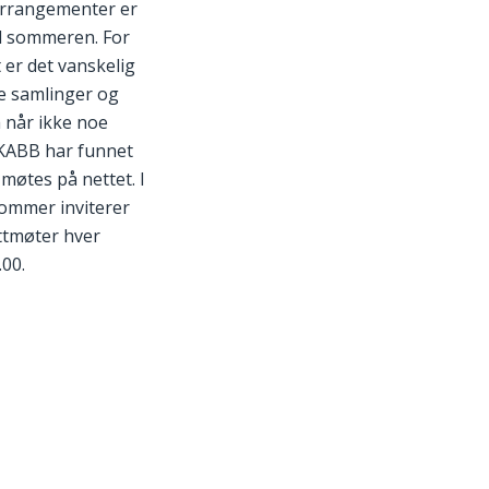
arrangementer er
il sommeren. For
 er det vanskelig
åre samlinger og
 når ikke noe
 KABB har funnet
 møtes på nettet. I
ommer inviterer
ettmøter hver
.00.