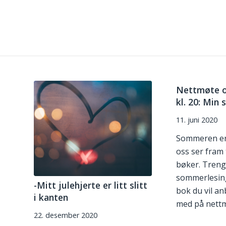
Nettmøte o
kl. 20: Mi
11. juni 2020
Sommeren er 
oss ser fram t
bøker. Trenge
sommerlesin
-Mitt julehjerte er litt slitt
bok du vil an
i kanten
med på nettm
22. desember 2020