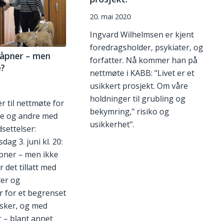
20. mai 2020
Ingvard Wilhelmsen er kjent
foredragsholder, psykiater, og
åpner – men
forfatter. Nå kommer han på
e?
nettmøte i KABB: "Livet er et
usikkert prosjekt. Om våre
holdninger til grubling og
r til nettmøte for
bekymring," risiko og
 og andre med
usikkerhet".
settelser:
ag 3. juni kl. 20:
pner – men ikke
r det tillatt med
er og
r for et begrenset
sker, og med
 – blant annet