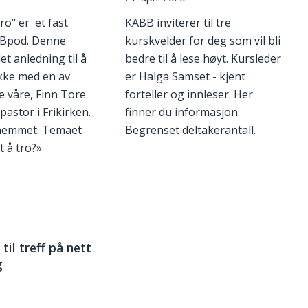
o" er et fast
KABB inviterer til tre
BBpod. Denne
kurskvelder for deg som vil bli
et anledning til å
bedre til å lese høyt. Kursleder
kke med en av
er Halga Samset - kjent
e våre, Finn Tore
forteller og innleser. Her
 pastor i Frikirken.
finner du informasjon.
shemmet. Temaet
Begrenset deltakerantall.
t å tro?»
il treff på nett
g